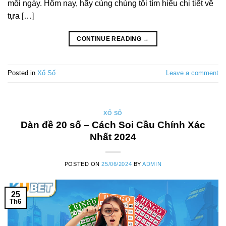
mỗi ngày. Hôm nay, hãy cùng chúng tôi tìm hiểu chi tiết về
tựa […]
CONTINUE READING
→
Posted in
Xổ Số
Leave a comment
XỔ SỐ
Dàn đề 20 số – Cách Soi Cầu Chính Xác
Nhất 2024
POSTED ON
25/06/2024
BY
ADMIN
25
Th6