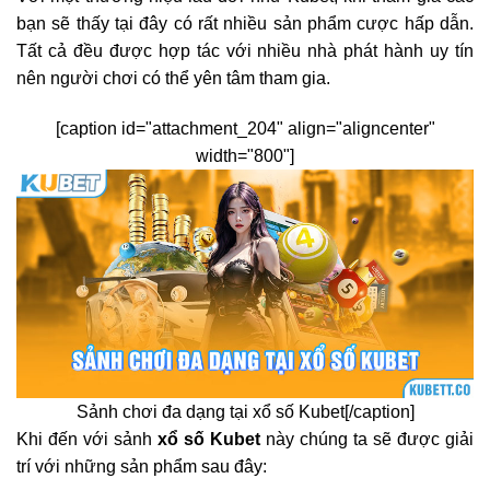
bạn sẽ thấy tại đây có rất nhiều sản phẩm cược hấp dẫn.
Tất cả đều được hợp tác với nhiều nhà phát hành uy tín
nên người chơi có thể yên tâm tham gia.
[caption id="attachment_204" align="aligncenter"
width="800"]
Sảnh chơi đa dạng tại xổ số Kubet[/caption]
Khi đến với sảnh
xổ số Kubet
này chúng ta sẽ được giải
trí với những sản phẩm sau đây: