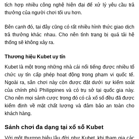
tích hợp nhiều công nghệ hiện đại để xử lý yêu cầu trả
thưởng của người chơi tối ưu hơn.
Bên cạnh đó, tại đây cũng có rất nhiều hình thức giao dịch
trả thưởng khác nhau. Cho nên tình trạng bị quá tải hệ
thống sẽ không xảy ra.
Thương hiệu Kubet uy tín
Kubet là một trong những nhà cái nổi tiếng được nhiều tổ
chức uy tín cấp phép hoạt động trong phạm vi quốc tế.
Ngoài ra, sân chơi này còn được đặt dưới sự kiểm soát
của chính phủ Philippines và có trụ sở tại quốc gia này.
Cho nên mọi sảnh cược trong đó có cả xổ số đều đã được
kiểm định về mặt chất lượng và đảm bảo an toàn cho
khách hàng.
Sảnh chơi đa dạng tại xổ số Kubet
Với một thương hiệu lâu đời như Kubet, khi tham gia các