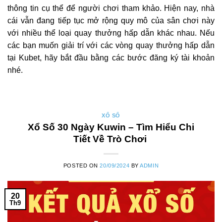
thông tin cụ thể để người chơi tham khảo. Hiện nay, nhà
cái vẫn đang tiếp tục mở rộng quy mô của sân chơi này
với nhiều thể loại quay thưởng hấp dẫn khác nhau. Nếu
các bạn muốn giải trí với các vòng quay thưởng hấp dẫn
tại Kubet, hãy bắt đầu bằng các bước đăng ký tài khoản
nhé.
XỔ SỐ
Xổ Số 30 Ngày Kuwin – Tìm Hiểu Chi
Tiết Về Trò Chơi
POSTED ON
20/09/2024
BY
ADMIN
20
Th9