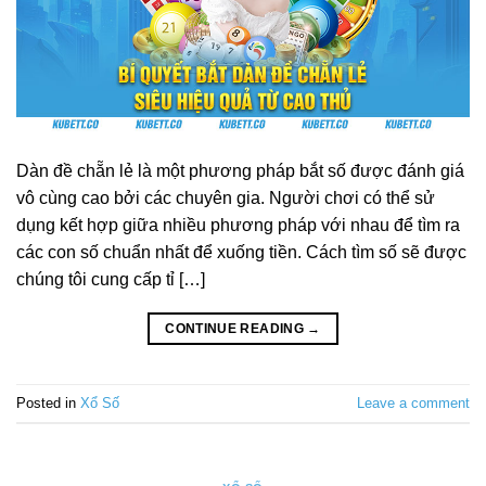
Dàn đề chẵn lẻ là một phương pháp bắt số được đánh giá
vô cùng cao bởi các chuyên gia. Người chơi có thể sử
dụng kết hợp giữa nhiều phương pháp với nhau để tìm ra
các con số chuẩn nhất để xuống tiền. Cách tìm số sẽ được
chúng tôi cung cấp tỉ […]
CONTINUE READING
→
Posted in
Xổ Số
Leave a comment