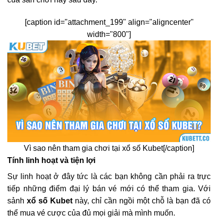
[caption id="attachment_199" align="aligncenter"
width="800"]
Vì sao nên tham gia chơi tại xổ số Kubet[/caption]
Tính linh hoạt và tiện lợi
Sự linh hoạt ở đây tức là các bạn không cần phải ra trực
tiếp những điểm đại lý bán vé mới có thể tham gia. Với
sảnh
xổ số Kubet
này, chỉ cần ngồi một chỗ là bạn đã có
thể mua vé cược của đủ mọi giải mà mình muốn.