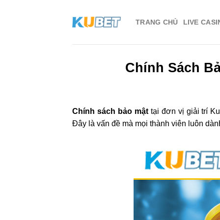
Skip
to
TRANG CHỦ
LIVE CAS
content
Chính Sách Bả
Chính sách bảo mật
tại đơn vị giải trí 
Đây là vấn đề mà mọi thành viên luôn dành