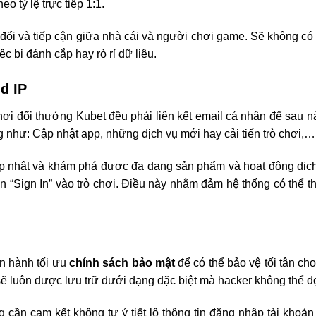
o tỷ lệ trực tiếp 1:1.
ao đổi và tiếp cận giữa nhà cái và người chơi game. Sẽ không c
c bị đánh cắp hay rò rỉ dữ liệu.
d IP
chơi đổi thưởng Kubet đều phải liên kết email cá nhân để sau n
như: Cập nhật app, những dịch vụ mới hay cải tiến trò chơi,…
 nhật và khám phá được đa dạng sản phẩm và hoạt động dịch v
iên “Sign In” vào trò chơi. Điều này nhằm đảm hệ thống có thể
n hành tối ưu
chính sách bảo mật
để có thể bảo vệ tối tân cho
 sẽ luôn được lưu trữ dưới dạng đặc biệt mà hacker không thể 
 cần cam kết không tự ý tiết lộ thông tin đăng nhập tài khoả