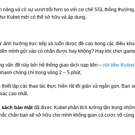
năng và có sự vượt trội hơn so với cơ chế SSL thông thường. 
như Kubet mới có thể sở hữu và áp dụng.
 sự ảnh hưởng trực tiếp và luôn được đề cao trong các điều kh
số tiền mình gửi vào có nhận được hay không? Hay khi chơi gam
g vấn đề này bởi hệ thống giao dịch nạp tiền –
rút tiền Kubet
hanh chóng chỉ trong vòng 2 – 5 phút.
hiết lập các thao tác thực hiện rất tối giản và ngắn gọn. Bạn sẽ
xác cao nhất.
 sách bảo mật
đã được Kubet phân tích tường tận trong những
chắc chắn bạn sẽ sở hữu cho mình không gian cá cược vô cùng a