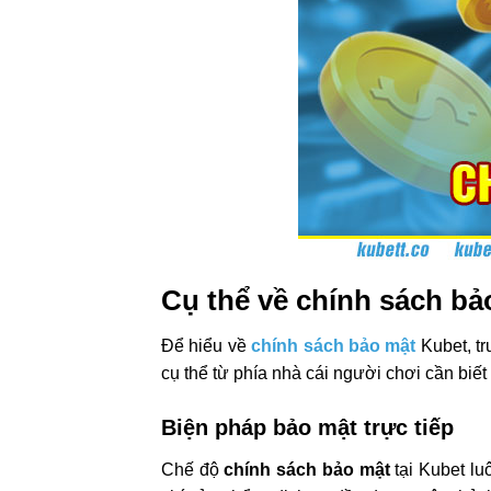
Cụ thể về chính sách bảo
Để hiểu về
chính sách bảo mật
Kubet, tr
cụ thể từ phía nhà cái người chơi cần biết 
Biện pháp bảo mật trực tiếp
Chế độ
chính sách bảo mật
tại Kubet l