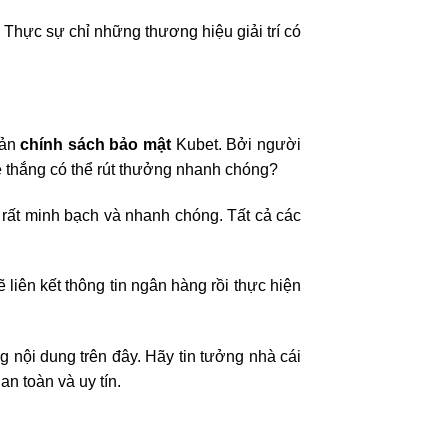
Thực sự chỉ những thương hiệu giải trí có
oản
chính sách bảo mật
Kubet. Bởi người
e thắng có thể rút thưởng nhanh chóng?
rất minh bạch và nhanh chóng. Tất cả các
 liên kết thông tin ngân hàng rồi thực hiện
 nội dung trên đây. Hãy tin tưởng nhà cái
n toàn và uy tín.