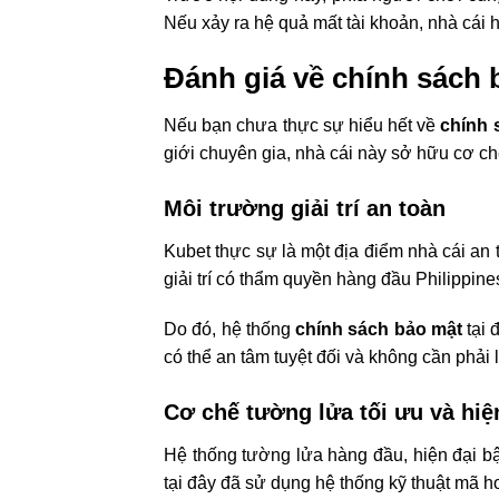
Nếu xảy ra hệ quả mất tài khoản, nhà cái h
Đánh giá về chính sách 
Nếu bạn chưa thực sự hiểu hết về
chính 
giới chuyên gia, nhà cái này sở hữu cơ c
Môi trường giải trí an toàn
Kubet thực sự là một địa điểm nhà cái an 
giải trí có thẩm quyền hàng đầu Philipp
Do đó, hệ thống
chính sách bảo mật
tại 
có thể an tâm tuyệt đối và không cần phải 
Cơ chế tường lửa tối ưu và hiệ
Hệ thống tường lửa hàng đầu, hiện đại bậc 
tại đây đã sử dụng hệ thống kỹ thuật mã h