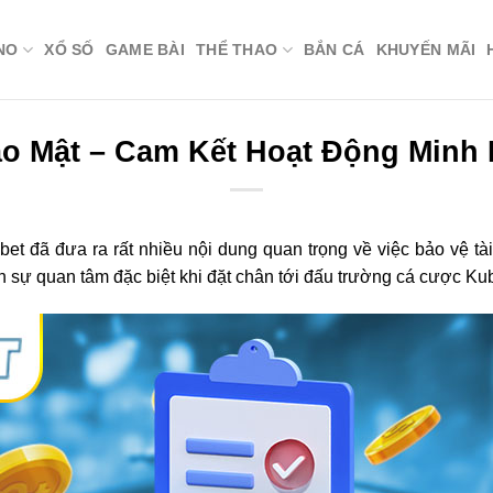
INO
XỔ SỐ
GAME BÀI
THỂ THAO
BẮN CÁ
KHUYẾN MÃI
o Mật – Cam Kết Hoạt Động Minh
Kubet đã đưa ra rất nhiều nội dung quan trọng về việc bảo vệ t
 sự quan tâm đặc biệt khi đặt chân tới đấu trường cá cược Kub