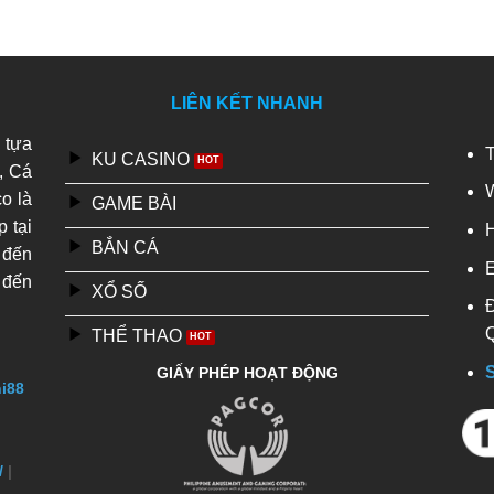
LIÊN KẾT NHANH
 tựa
KU CASINO
, Cá
co là
GAME BÀI
 tại
H
BẮN CÁ
 đến
E
 đến
XỔ SỐ
Đ
Q
THỂ THAO
GIẤY PHÉP HOẠT ĐỘNG
hi88
/
|