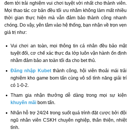
đem tới trải nghiệm vui chơi tuyệt vời nhất cho thành viên.
Mọi thao tác cơ bản đều tối ưu nhằm không làm mất nhiều
thời gian thực hiện mà vẫn đảm bảo thành công nhanh
chóng. Do vậy, yên tâm vào hệ thống, bạn nhận về trọn vẹn
giá trị như:
Vui chơi an toàn, mọi thông tin cá nhân đều bảo mật
tuyệt đối, cơ chế xác thực đa lớp luôn vận hành ổn định
nhằm đảm bảo an toàn tối đa cho bet thủ.
Đăng nhập Kubet
thành công, hội viên thoải mái trải
nghiệm kho game bom tấn cùng vô số tính năng giải trí
có 1-0-2.
Tham gia nhận thưởng dễ dàng trong mọi sự kiện
khuyến mãi
bom tấn.
Nhận hỗ trợ 24/24 trong suốt quá trình đặt cược bởi đội
ngũ nhân viên CSKH chuyên nghiệp, thân thiện, nhiệt
tình.