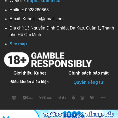
Website:
https://kubett.co/
Hotline: 0928260868
Email:
Kubett.co@gmail.com
Địa chỉ: 13 Nguyễn Đình Chiểu, Đa Kao, Quận 1, Thành
phố Hồ Chí Minh
Site map
Giới thiệu Kubet
Chính sách bảo mật
Điều khoản điều kiện
Quyền riêng tư