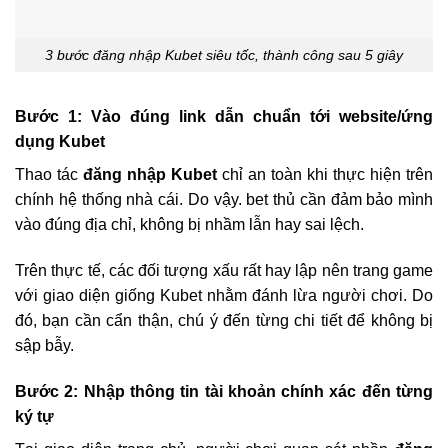
3 bước đăng nhập Kubet siêu tốc, thành công sau 5 giây
Bước 1: Vào đúng link dẫn chuẩn tới website/ứng
dụng Kubet
Thao tác
đăng nhập Kubet
chỉ an toàn khi thực hiện trên
chính hệ thống nhà cái. Do vậy. bet thủ cần đảm bảo mình
vào đúng địa chỉ, không bị nhầm lẫn hay sai lệch.
Trên thực tế, các đối tượng xấu rất hay lập nên trang game
với giao diện giống Kubet nhằm đánh lừa người chơi. Do
đó, bạn cần cẩn thận, chú ý đến từng chi tiết để không bị
sập bẫy.
Bước 2: Nhập thông tin tài khoản chính xác đến từng
ký tự