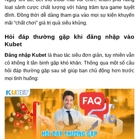
loạt sảnh cược chất lượng với hàng trăm tựa game tuyệt
đỉnh. Đồng thời dễ dàng tham gia vào mọi sự kiện khuyến
mãi “chất chơi” giá trị quà siêu khủng.
Hỏi đáp thường gặp khi đăng nhập vào
Kubet
Đăng nhập Kubet
là thao tác siêu đơn giản, tuy nhiên vẫn
có không ít tân binh gặp khó khăn. Thông qua một số câu
hỏi đáp thường gặp sau sẽ giúp bạn chủ động hơn trước
mọi tình huống: