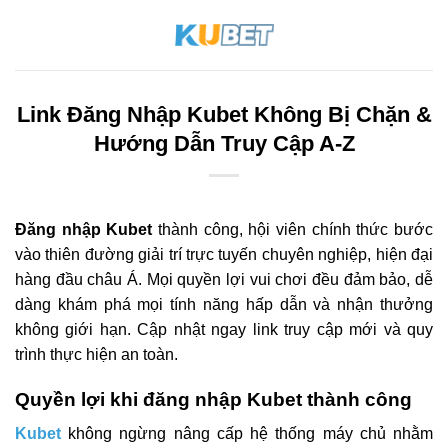
Skip
to
content
Link Đăng Nhập Kubet Không Bị Chặn &
Hướng Dẫn Truy Cập A-Z
Đăng nhập Kubet
thành công, hội viên chính thức bước
vào thiên đường giải trí trực tuyến chuyên nghiệp, hiện đại
hàng đầu châu Á. Mọi quyền lợi vui chơi đều đảm bảo, dễ
dàng khám phá mọi tính năng hấp dẫn và nhận thưởng
không giới hạn. Cập nhật ngay link truy cập mới và quy
trình thực hiện an toàn.
Quyền lợi khi đăng nhập Kubet thành công
Kubet
không ngừng nâng cấp hệ thống máy chủ nhằm