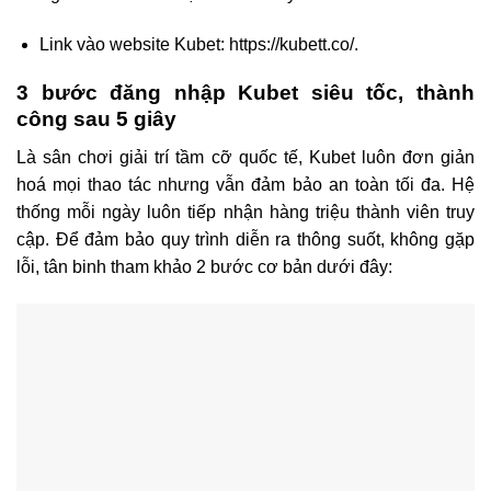
Link vào website Kubet:
https://kubett.co/
.
3 bước đăng nhập Kubet siêu tốc, thành
công sau 5 giây
Là sân chơi giải trí tầm cỡ quốc tế, Kubet luôn đơn giản
hoá mọi thao tác nhưng vẫn đảm bảo an toàn tối đa. Hệ
thống mỗi ngày luôn tiếp nhận hàng triệu thành viên truy
cập. Để đảm bảo quy trình diễn ra thông suốt, không gặp
lỗi, tân binh tham khảo 2 bước cơ bản dưới đây: