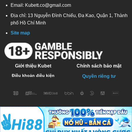
Email:
Kubett.co@gmail.com
Địa chỉ: 13 Nguyễn Đình Chiểu, Đa Kao, Quận 1, Thành
phố Hồ Chí Minh
Site map
Giới thiệu Kubet
Chính sách bảo mật
Điều khoản điều kiện
Quyền riêng tư