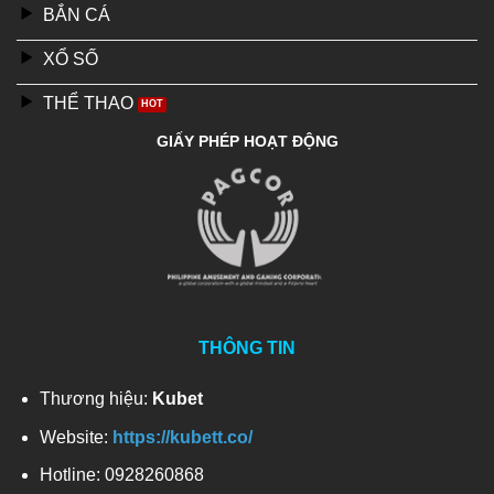
BẮN CÁ
XỔ SỐ
THỂ THAO
GIẤY PHÉP HOẠT ĐỘNG
THÔNG TIN
Thương hiệu:
Kubet
Website:
https://kubett.co/
Hotline: 0928260868