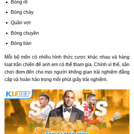
Bóng rổ
Bóng chày
Quần vợt
Bóng chuyền
Bóng bàn
Mỗi bộ môn có nhiều hình thức cược khác nhau và hàng
loạt trận chiến để anh em có thể tham gia. Chính vì thế, sân
chơi đem đến cho mọi người không gian trải nghiệm đẳng
cấp và hoàn hảo trong mỗi phút giây trải nghiệm.