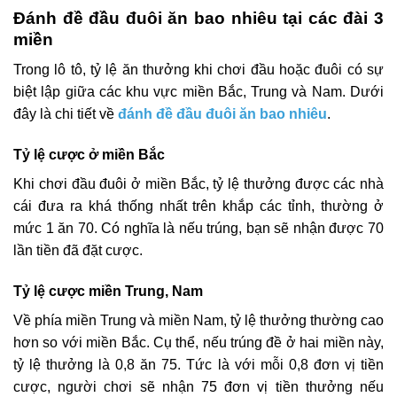
Đánh đề đầu đuôi ăn bao nhiêu tại các đài 3
miền
Trong lô tô, tỷ lệ ăn thưởng khi chơi đầu hoặc đuôi có sự
biệt lập giữa các khu vực miền Bắc, Trung và Nam. Dưới
đây là chi tiết về
đánh đề đầu đuôi ăn bao nhiêu
.
Tỷ lệ cược ở miền Bắc
Khi chơi đầu đuôi ở miền Bắc, tỷ lệ thưởng được các nhà
cái đưa ra khá thống nhất trên khắp các tỉnh, thường ở
mức 1 ăn 70. Có nghĩa là nếu trúng, bạn sẽ nhận được 70
lần tiền đã đặt cược.
Tỷ lệ cược miền Trung, Nam
Về phía miền Trung và miền Nam, tỷ lệ thưởng thường cao
hơn so với miền Bắc. Cụ thể, nếu trúng đề ở hai miền này,
tỷ lệ thưởng là 0,8 ăn 75. Tức là với mỗi 0,8 đơn vị tiền
cược, người chơi sẽ nhận 75 đơn vị tiền thưởng nếu