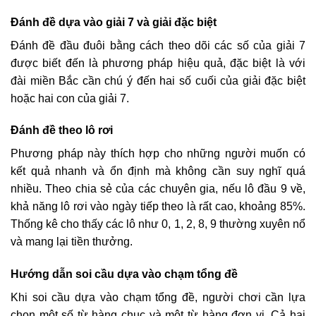
Đánh đề dựa vào giải 7 và giải đặc biệt
Đánh đề đầu đuôi bằng cách theo dõi các số của giải 7
được biết đến là phương pháp hiệu quả, đặc biệt là với
đài miền Bắc cần chú ý đến hai số cuối của giải đặc biệt
hoặc hai con của giải 7.
Đánh đề theo lô rơi
Phương pháp này thích hợp cho những người muốn có
kết quả nhanh và ổn định mà không cần suy nghĩ quá
nhiều. Theo chia sẻ của các chuyên gia, nếu lô đầu 9 về,
khả năng lô rơi vào ngày tiếp theo là rất cao, khoảng 85%.
Thống kê cho thấy các lô như 0, 1, 2, 8, 9 thường xuyên nổ
và mang lại tiền thưởng.
Hướng dẫn soi cầu dựa vào chạm tổng đề
Khi soi cầu dựa vào chạm tổng đề, người chơi cần lựa
chọn một số từ hàng chục và một từ hàng đơn vị. Cả hai