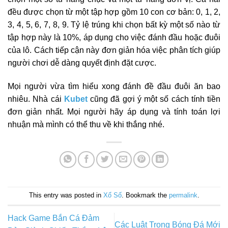
đều được chọn từ một tập hợp gồm 10 con cơ bản: 0, 1, 2,
3, 4, 5, 6, 7, 8, 9.
Tỷ lệ trúng khi chọn bất kỳ một số nào từ
tập hợp này là 10%, áp dụng cho việc đánh đầu hoặc đuôi
của lô. Cách tiếp cận này đơn giản hóa việc phân tích giúp
người chơi dễ dàng quyết định đặt cược.
Mọi người vừa tìm hiểu xong đánh đề đầu đuôi ăn bao
nhiêu. Nhà cái
Kubet
cũng đã gợi ý một số cách tính tiền
đơn giản nhất. Mọi người hãy áp dụng và tính toán lợi
nhuận mà mình có thể thu về khi thắng nhé.
This entry was posted in
Xổ Số
. Bookmark the
permalink
.
Hack Game Bắn Cá Đảm
Các Luật Trong Bóng Đá Mới