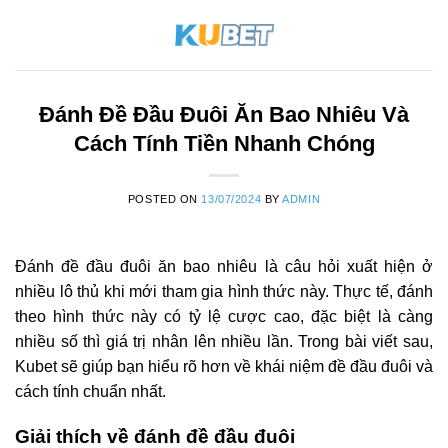
Skip
to
content
Đánh Đề Đầu Đuôi Ăn Bao Nhiêu Và
Cách Tính Tiền Nhanh Chóng
POSTED ON
13/07/2024
BY
ADMIN
Đánh đề đầu đuôi ăn bao nhiêu là câu hỏi xuất hiện ở
nhiều lô thủ khi mới tham gia hình thức này. Thực tế, đánh
theo hình thức này có tỷ lệ cược cao, đặc biệt là càng
nhiều số thì giá trị nhân lên nhiều lần. Trong bài viết sau,
Kubet sẽ giúp bạn hiểu rõ hơn về khái niệm đề đầu đuôi và
cách tính chuẩn nhất.
Giải thích về đánh đề đầu đuôi