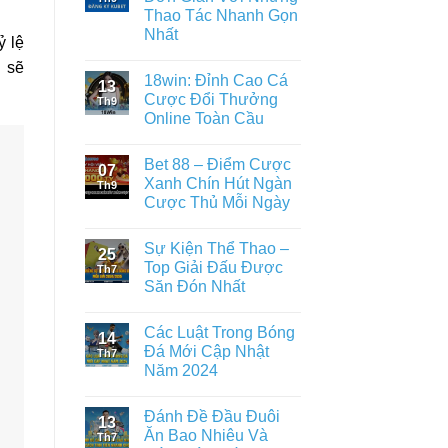
Thao Tác Nhanh Gọn
Nhất
ỷ lệ
n sẽ
18win: Đỉnh Cao Cá
13
Cược Đổi Thưởng
Th9
Online Toàn Cầu
Bet 88 – Điểm Cược
07
Xanh Chín Hút Ngàn
Th9
Cược Thủ Mỗi Ngày
Sự Kiện Thể Thao –
25
Top Giải Đấu Được
Th7
Săn Đón Nhất
Các Luật Trong Bóng
14
Đá Mới Cập Nhật
Th7
Năm 2024
Đánh Đề Đầu Đuôi
13
Ăn Bao Nhiêu Và
Th7