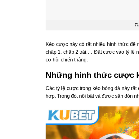
Tì
Kèo cược này có rất nhiều hình thức để 
chấp 1, chấp 2 trái,… Đặt cược vào tỷ lệ
cơ hội chiến thắng.
Những hình thức cược 
Các tỷ lệ cược trong kèo bóng đá này rất
hợp. Trong đó, nổi bật và được săn đón n