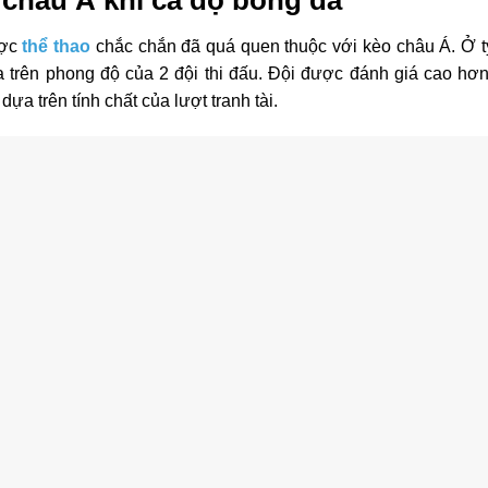
ược
thể thao
chắc chắn đã quá quen thuộc với kèo châu Á. Ở t
a trên phong độ của 2 đội thi đấu. Đội được đánh giá cao hơ
ựa trên tính chất của lượt tranh tài.