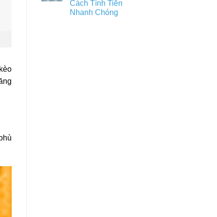
Cách Tính Tiền
Nhanh Chóng
 kèo
tăng
 phù