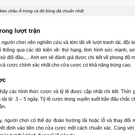
 kèo châu Á trong cá độ bóng đá chuẩn nhất
trong lượt trận
 người chơi nên nghiên cứu và tóm tắt về lượt tranh tài, đội 
vì thông qua các dữ kiện về:
thứ hạng, tình hình sức mạnh, s
ch sử đối đầu,… Anh em sẽ đánh giá được chi tiết về phong độ 
 cá cược chính xác nhất cho cửa cược có khả năng trúng cao.
ợc
hấy các hình thức cược và tỷ lệ được cập nhật chi tiết. Thời 
 tài từ 3 – 5 ngày. Tỷ lệ cược trong xuyên suốt trận đấu chắc 
ân.
, người chơi có thể dự đoán hướng lãi hoặc lỗ và thay đổi
ết định vào tiền cho cửa cược một cách chuẩn xác. Cùng với