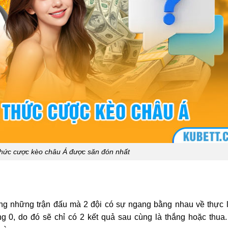
hức cược kèo châu Á được săn đón nhất
ng những trận đấu mà 2 đội có sự ngang bằng nhau về thực l
 0, do đó sẽ chỉ có 2 kết quả sau cùng là thắng hoặc thua