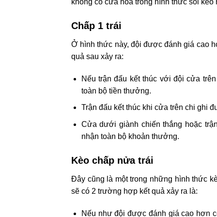
không có cửa hoà trong hình thức soi kèo 
Chấp 1 trái
Ở hình thức này, đội được đánh giá cao h
quả sau xảy ra:
Nếu trận đấu kết thúc với đội cửa trê
toàn bộ tiền thưởng.
Trận đấu kết thúc khi cửa trên chi ghi 
Cửa dưới giành chiến thắng hoặc trận
nhận toàn bộ khoản thưởng.
Kèo chấp nửa trái
Đây cũng là một trong những hình thức kè
sẽ có 2 trường hợp kết quả xảy ra là:
Nếu như đội được đánh giá cao hơn có