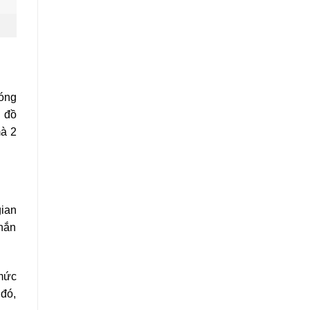
bóng
ơ đồ
mà 2
gian
chắn
 mức
 đó,