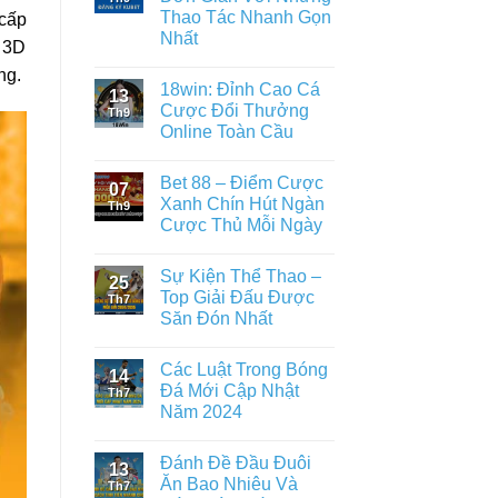
Thao Tác Nhanh Gọn
cấp
Nhất
h 3D
ng.
18win: Đỉnh Cao Cá
13
Cược Đổi Thưởng
Th9
Online Toàn Cầu
Bet 88 – Điểm Cược
07
Xanh Chín Hút Ngàn
Th9
Cược Thủ Mỗi Ngày
Sự Kiện Thể Thao –
25
Top Giải Đấu Được
Th7
Săn Đón Nhất
Các Luật Trong Bóng
14
Đá Mới Cập Nhật
Th7
Năm 2024
Đánh Đề Đầu Đuôi
13
Ăn Bao Nhiêu Và
Th7