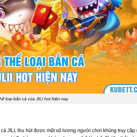
ể loại bắn cá của JILI hot hiện nay
n cá JILI, thu hút được một số lượng người chơi khủng truy cập