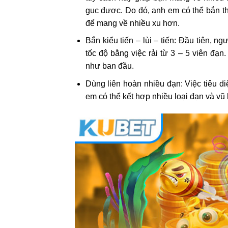
gục được. Do đó, anh em có thể bắn the
để mang về nhiều xu hơn.
Bắn kiểu tiến – lùi – tiến: Đầu tiên, 
tốc độ bằng việc rải từ 3 – 5 viên đạn
như ban đầu.
Dùng liên hoàn nhiều đạn: Việc tiêu di
em có thể kết hợp nhiều loại đạn và vũ