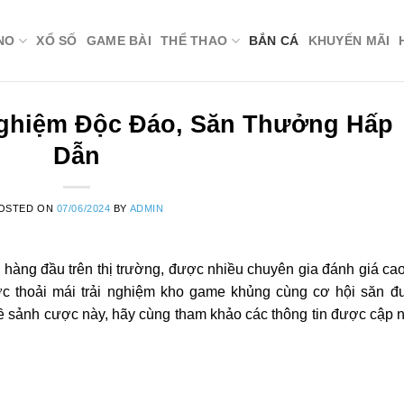
INO
XỔ SỐ
GAME BÀI
THỂ THAO
BẮN CÁ
KHUYẾN MÃI
 Nghiệm Độc Đáo, Săn Thưởng Hấp
Dẫn
OSTED ON
07/06/2024
BY
ADMIN
 hàng đầu trên thị trường, được nhiều chuyên gia đánh giá ca
ợc thoải mái trải nghiệm kho game khủng cùng cơ hội săn đ
về sảnh cược này, hãy cùng tham khảo các thông tin được cập 