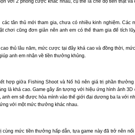
họn với 2 phòng cược khác nhau, cụ thể là chế độ tiền thật và
 các tân thủ mới tham gia, chưa có nhiều kinh nghiệm. Các
uật chơi cũng đơn giản nên anh em có thể tham gia để tích lũ
c cao thủ lâu năm, mức cược tại đây khá cao và đồng thời, mứ
giúp anh em nhận về tiền thưởng khủng.
kết hợp giữa Fishing Shoot và Nổ hũ nên giá trị phần thưởn
ắng là khá cao. Game gây ấn tượng với hiệu ứng hình ảnh 3D
p, anh em sẽ được hòa mình vào thế giới đại dương ba la với n
ng ứng với một mức thưởng khác nhau.
vị cùng mức tiền thưởng hấp dẫn, tựa game này đã trở nên nổi