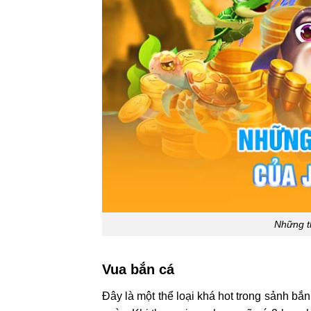
Những th
Vua bắn cá
Đây là một thể loại khá hot trong sảnh bắ