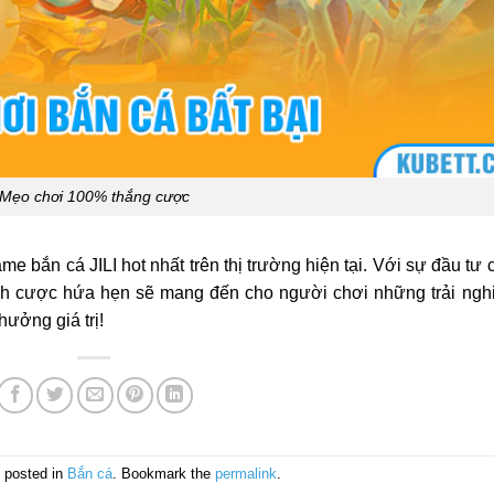
Mẹo chơi 100% thắng cược
ame bắn cá JILI
hot nhất trên thị trường hiện tại. Với sự đầu tư 
sảnh cược hứa hẹn sẽ mang đến cho người chơi những trải ng
ưởng giá trị!
s posted in
Bắn cá
. Bookmark the
permalink
.