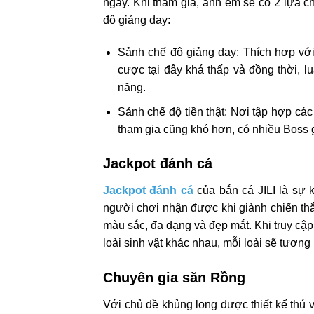
ngày. Khi tham gia, anh em sẽ có 2 lựa c
độ giảng dạy:
Sảnh chế độ giảng dạy: Thích hợp với
cược tại đây khá thấp và đồng thời, l
năng.
Sảnh chế độ tiền thật: Nơi tập hợp cá
tham gia cũng khó hơn, có nhiều Boss 
Jackpot đánh cá
Jackpot đánh cá
của bắn cá JILI
là sự 
người chơi nhận được khi giành chiến th
màu sắc, đa dạng và đẹp mắt. Khi truy cậ
loài sinh vật khác nhau, mỗi loài sẽ tươ
Chuyên gia săn Rồng
Với chủ đề khủng long được thiết kế thú 