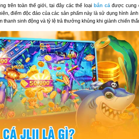
g trên toàn thế giới, tại đây các thể loại
bắn cá
được cung 
nhiên, điểm độc đáo của các sản phẩm này là sử dụng hình ản
m thanh sinh động và tỷ lệ trả thưởng khủng khi giành chiến thắ