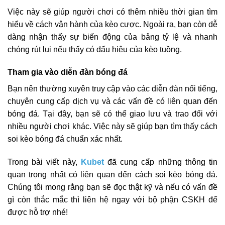
Việc này sẽ giúp người chơi có thêm nhiều thời gian tìm
hiểu về cách vận hành của kèo cược. Ngoài ra, bạn còn dễ
dàng nhận thấy sự biến động của bảng tỷ lệ và nhanh
chóng rút lui nếu thấy có dấu hiệu của kèo tuồng.
Tham gia vào diễn đàn bóng đá
Bạn nên thường xuyên truy cập vào các diễn đàn nổi tiếng,
chuyên cung cấp dịch vụ và các vấn đề có liên quan đến
bóng đá. Tại đây, bạn sẽ có thể giao lưu và trao đổi với
nhiều người chơi khác. Việc này sẽ giúp bạn tìm thấy cách
soi kèo bóng đá chuẩn xác nhất.
Trong bài viết này,
Kubet
đã cung cấp những thông tin
quan trọng nhất có liên quan đến cách soi kèo bóng đá.
Chúng tôi mong rằng bạn sẽ đọc thật kỹ và nếu có vấn đề
gì còn thắc mắc thì liên hệ ngay với bộ phận CSKH để
được hỗ trợ nhé!