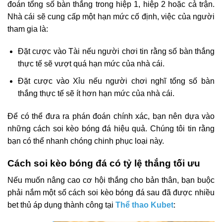
đoán tổng số bàn thắng trong hiệp 1, hiệp 2 hoặc cả trận.
Nhà cái sẽ cung cấp một hạn mức cố định, việc của người
tham gia là:
Đặt cược vào Tài nếu người chơi tin rằng số bàn thắng
thực tế sẽ vượt quá hạn mức của nhà cái.
Đặt cược vào Xỉu nếu người chơi nghĩ tổng số bàn
thắng thực tế sẽ ít hơn hạn mức của nhà cái.
Để có thể đưa ra phán đoán chính xác, bạn nên dựa vào
những cách soi kèo bóng đá hiệu quả. Chúng tôi tin rằng
bạn có thể nhanh chóng chinh phục loại này.
Cách soi kèo bóng đá có tỷ lệ thắng tối ưu
Nếu muốn nâng cao cơ hội thắng cho bản thân, bạn buộc
phải nắm một số cách soi kèo bóng đá sau đã được nhiều
bet thủ áp dụng thành công tại
Thể thao Kubet
: