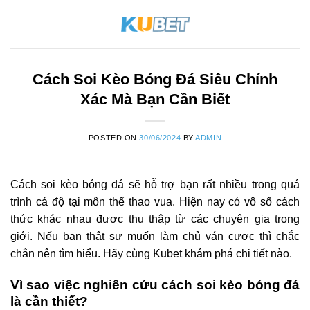
Skip
to
content
Cách Soi Kèo Bóng Đá Siêu Chính
Xác Mà Bạn Cần Biết
POSTED ON
30/06/2024
BY
ADMIN
Cách soi kèo bóng đá sẽ hỗ trợ bạn rất nhiều trong quá
trình cá độ tại môn thể thao vua. Hiện nay có vô số cách
thức khác nhau được thu thập từ các chuyên gia trong
giới. Nếu bạn thật sự muốn làm chủ ván cược thì chắc
chắn nên tìm hiểu. Hãy cùng Kubet khám phá chi tiết nào.
Vì sao việc nghiên cứu cách soi kèo bóng đá
là cần thiết?