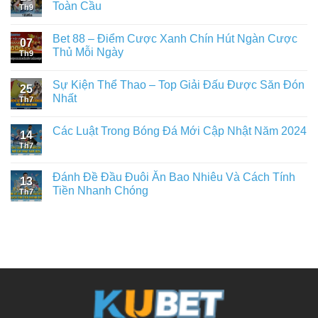
Toàn Cầu
Th9
Bet 88 – Điểm Cược Xanh Chín Hút Ngàn Cược
07
Thủ Mỗi Ngày
Th9
Sự Kiện Thể Thao – Top Giải Đấu Được Săn Đón
25
Nhất
Th7
Các Luật Trong Bóng Đá Mới Cập Nhật Năm 2024
14
Th7
Đánh Đề Đầu Đuôi Ăn Bao Nhiêu Và Cách Tính
13
Tiền Nhanh Chóng
Th7