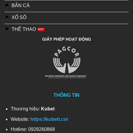
BẮN CÁ
XỔ SỐ
THỂ THAO
GIẤY PHÉP HOẠT ĐỘNG
THÔNG TIN
Thương hiệu:
Kubet
Website:
https://kubett.co/
Hotline: 0928260868