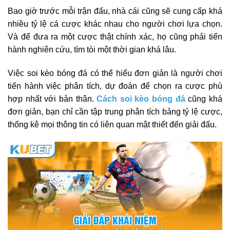
Bao giờ trước mỗi trận đấu, nhà cái cũng sẽ cung cấp khá
nhiều tỷ lệ cá cược khác nhau cho người chơi lựa chọn.
Và để đưa ra một cược thật chính xác, họ cũng phải tiến
hành nghiên cứu, tìm tòi một thời gian khá lâu.
Việc soi kèo bóng đá có thể hiểu đơn giản là người chơi
tiến hành việc phân tích, dự đoán để chọn ra cược phù
hợp nhất với bản thân.
Cách soi kèo bóng đá
cũng khá
đơn giản, bạn chỉ cần tập trung phân tích bảng tỷ lệ cược,
thống kê mọi thông tin có liên quan mật thiết đến giải đấu.