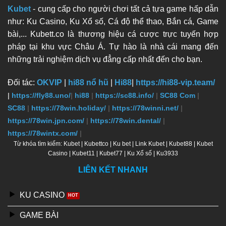
Kubet
- cung cấp cho người chơi tất cả tựa game hấp dẫn
như: Ku Casino, Ku Xổ số, Cá độ thể thao, Bắn cá, Game
bài,... Kubett.co là thương hiệu cá cược trực tuyến hợp
pháp tại khu vực Châu Á. Tự hào là nhà cái mang đến
những trải nghiệm dịch vụ đẳng cấp nhất đến cho bạn.
Đối tác:
OKVIP
|
hi88 nổ hũ
|
Hi88
|
https://hi88-vip.team/
|
https://fly88.uno/
|
hi88
|
https://sc88.info/
|
SC88 Com
|
SC88
|
https://78win.holiday/
|
https://78winni.net/
|
https://78win.jpn.com/
|
https://78win.dental/
|
https://78wintx.com/
|
Từ khóa tìm kiếm: Kubet | Kubettco | Ku bet | Link Kubet | Kubet88 | Kubet
Casino | Kubet11 | Kubet77 | Ku Xổ số | Ku3933
LIÊN KẾT NHANH
KU CASINO
GAME BÀI